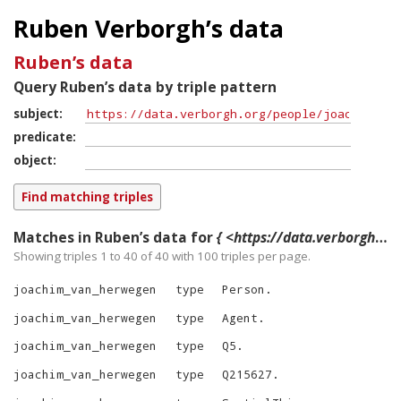
Ruben Verborgh’s data
Ruben’s data
Query Ruben’s data by triple pattern
subject
predicate
object
Matches in Ruben’s data for
{ <https://data.verborgh.org/people/joachim_van_herwegen> ?p ?o }
Showing triples 1 to 40 of
40
with
100
triples per page.
joachim_van_herwegen
type
Person
.
joachim_van_herwegen
type
Agent
.
joachim_van_herwegen
type
Q5
.
joachim_van_herwegen
type
Q215627
.